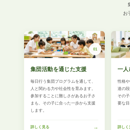
お
01
集団活動を通じた支援
一人
毎日行う集団プログラムを通して、
性格や
人と関わる力や社会性を育みます。
達の段
参加することに難しさがあるお子さ
その子
まも、その子に合った一歩から支援
要な目
します。
→
詳しく見る
詳しく