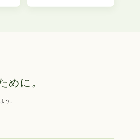
ために。
よう、