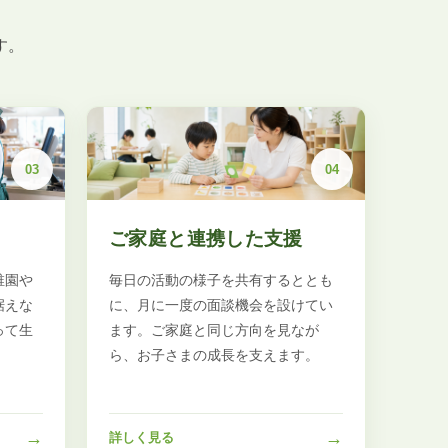
、
す。
03
04
ご家庭と連携した支援
稚園や
毎日の活動の様子を共有するととも
据えな
に、月に一度の面談機会を設けてい
って生
ます。ご家庭と同じ方向を見なが
ら、お子さまの成長を支えます。
→
→
詳しく見る