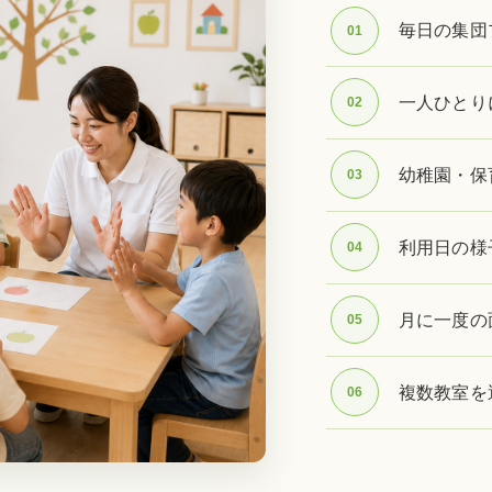
毎日の集団
01
一人ひとり
02
幼稚園・保
03
利用日の様
04
月に一度の
05
複数教室を
06