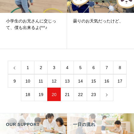
小学生のお兄さんに交じっ
曇りのお天気だったけど、
て、僕も出来るよ(^^♪
1
2
3
4
5
6
7
8
9
10
11
12
13
14
15
16
17
18
19
20
21
22
23
OUR SUPPORT
一日の流れ