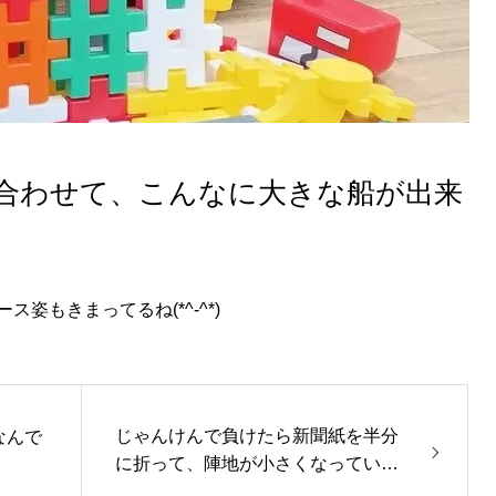
合わせて、こんなに大きな船が出来
姿もきまってるね(*^-^*)
じゃんけんで負けたら新聞紙を半分
なんで
に折って、陣地が小さくなっていく
ゲーム( *´艸｀)