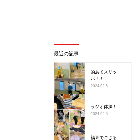
最近の記事
的あてスリッ
パ！！
2024.02.6
ラジオ体操！！
2024.02.5
福豆でござる