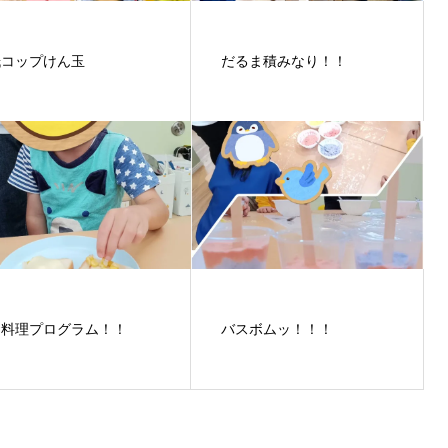
紙コップけん玉
だるま積みなり！！
お料理プログラム！！
バスボムッ！！！