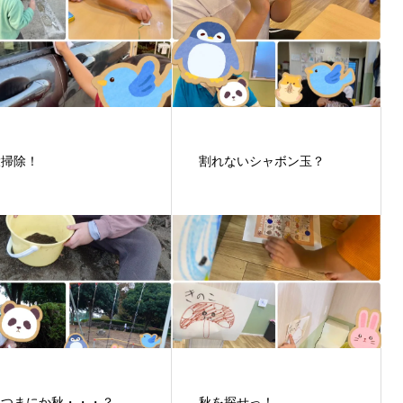
大掃除！
割れないシャボン玉？
いつまにか秋・・・？
秋を探せっ！