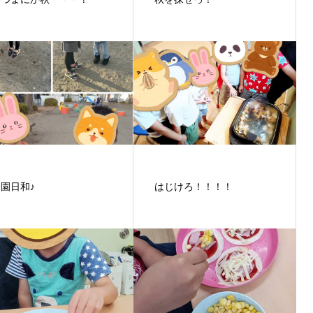
園日和♪
はじけろ！！！！