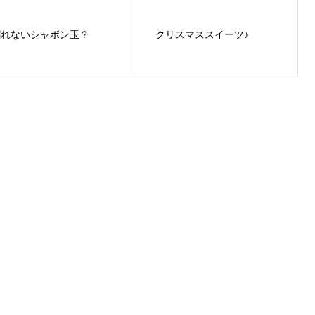
割れないシャボン玉？
クリスマススイーツ♪