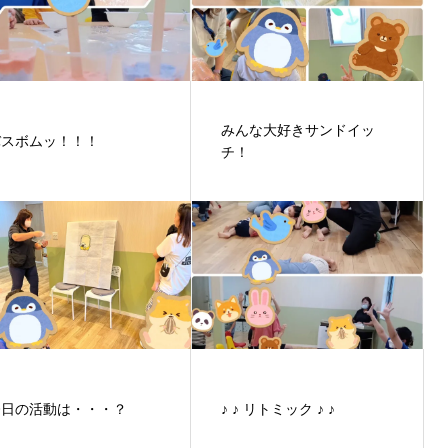
みんな大好きサンドイッ
バスボムッ！！！
チ！
今日の活動は・・・？
♪ ♪ リトミック ♪ ♪