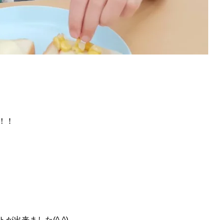
！！
トが出来ました(
^-^
)